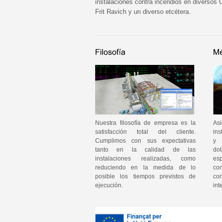
instalaciones contra incendios en diversos 
Frit Ravich y un diverso etcétera.
Nuestra filosofía de empresa es la
As
satisfacción total del cliente.
ins
Cumplimos con sus expectativas
y 
tanto en la calidad de las
do
instalaciones realizadas, como
es
reduciendo en la medida de lo
co
posible los tiempos previstos de
co
ejecución.
int